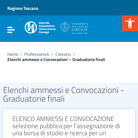
Vai ai contenuti
Vai al menu di navigazione
Regione Toscana
Vai al footer
Apr
Attiva / disattiva la navigazione
Home
/
Professionisti
/
Concorsi
/
Elenchi ammessi e Convocazioni – Graduatorie finali
Elenchi ammessi e Convocazioni -
Graduatorie finali
ELENCO AMMESSI E CONVOCAZIONE
selezione pubblica per l’assegnazione di
una borsa di studio e ricerca per un