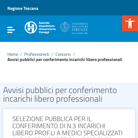
Vai ai contenuti
Vai al menu di navigazione
Regione Toscana
Vai al footer
Apr
Attiva / disattiva la navigazione
Home
/
Professionisti
/
Concorsi
/
Avvisi pubblici per conferimento incarichi libero professionali
Avvisi pubblici per conferimento
incarichi libero professionali
SELEZIONE PUBBLICA PER IL
CONFERIMENTO DI N.3 INCARICHI
LIBERO PROF.LI A MEDICI SPECIALIZZATI