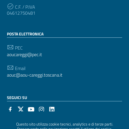
C.F. / P.IVA
04612750481
POSTA ELETTRONICA
PEC
aoucareggi@pec.it
Email
aouc@aou-careggi.toscana.it
SEGUICI SU
Sezione Link Utili
Questo sito utilizza cookie tecnici, analytics e di terze parti.
Privacy
|
Cookie policy
|
Note legali
|
Contatti
|