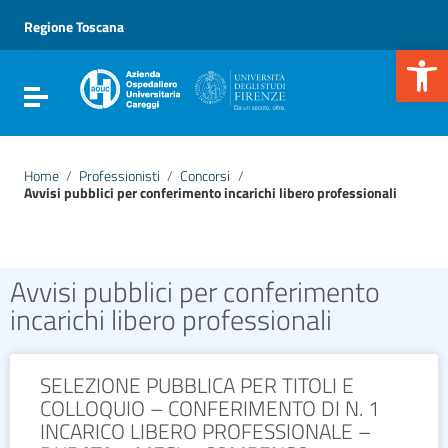
Vai ai contenuti
Vai al menu di navigazione
Regione Toscana
Vai al footer
Apr
Attiva / disattiva la navigazione
Home
/
Professionisti
/
Concorsi
/
Avvisi pubblici per conferimento incarichi libero professionali
Avvisi pubblici per conferimento
incarichi libero professionali
SELEZIONE PUBBLICA PER TITOLI E
COLLOQUIO – CONFERIMENTO DI N. 1
INCARICO LIBERO PROFESSIONALE –