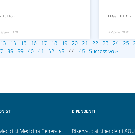
I TUTTO »
LEGGI TUTTO »
aggio 2020
3 Aprile 2020
13
14
15
16
17
18
19
20
21
22
23
24
25
7
38
39
40
41
42
43
44
45
Successivo »
ONISTI
DIPENDENTI
edici di Medicina Generale
Riservato ai dipendenti AO