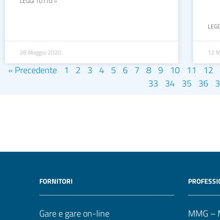
LEGGI TUTTO »
LEGG
28 Maggio 2020
12 M
« Precedente
1
2
3
4
5
6
7
8
9
10
11
12
33
34
35
36
3
FORNITORI
PROFESSI
Gare e gare on-line
MMG – M