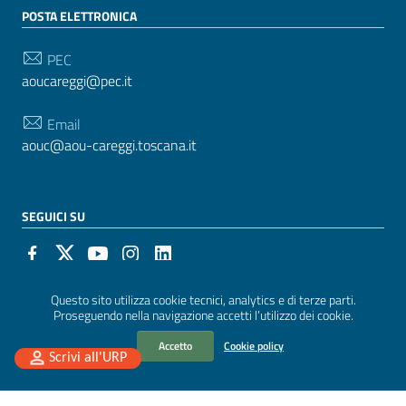
POSTA ELETTRONICA
PEC
aoucareggi@pec.it
Email
aouc@aou-careggi.toscana.it
SEGUICI SU
Sezione Link Utili
Questo sito utilizza cookie tecnici, analytics e di terze parti.
Privacy
|
Cookie policy
|
Note legali
|
Contatti
|
Proseguendo nella navigazione accetti l’utilizzo dei cookie.
Accessibilità
| Realizzato con
WordPress
|
Tema
Accetto
Cookie policy
Scrivi all'URP
grafico
ItaliaWP2
| Basato sul
Prototipo per siti PA di
AgID